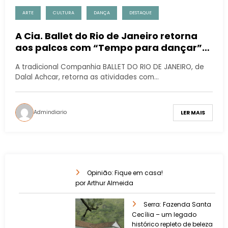
ARTE
CULTURA
DANÇA
DESTAQUE
A Cia. Ballet do Rio de Janeiro retorna
aos palcos com “Tempo para dançar”
neste fim de semana
A tradicional Companhia BALLET DO RIO DE JANEIRO, de
Dalal Achcar, retorna as atividades com…
Admindiario
LER MAIS
Opinião: Fique em casa!
por Arthur Almeida
Serra: Fazenda Santa
Cecília – um legado
histórico repleto de beleza