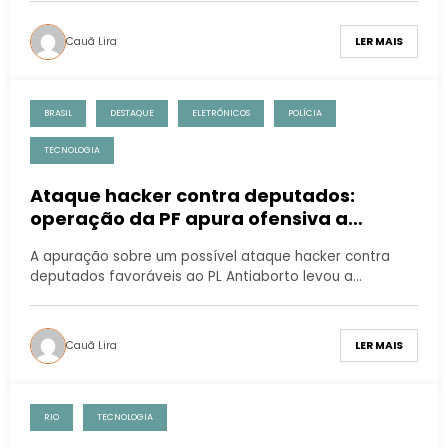
Cauã Lira
LER MAIS
BRASIL
DESTAQUE
ELETRÔNICOS
POLÍCIA
TECNOLOGIA
Ataque hacker contra deputados:
operação da PF apura ofensiva a
apoiadores do PL Antiaborto
A apuração sobre um possível ataque hacker contra
deputados favoráveis ao PL Antiaborto levou a…
Cauã Lira
LER MAIS
RIO
TECNOLOGIA