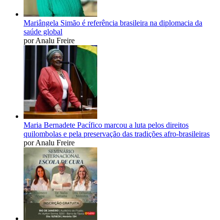
Mariângela Simão é referência brasileira na diplomacia da
saúde global
por Analu Freire
Maria Bernadete Pacífico marcou a luta pelos direitos
quilombolas e pela preservação das tradições afro-brasileiras
por Analu Freire