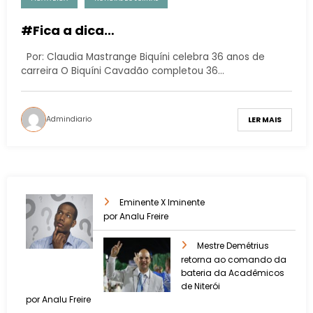
#Fica a dica…
Por: Claudia Mastrange Biquíni celebra 36 anos de
carreira O Biquíni Cavadão completou 36…
Admindiario
LER MAIS
Eminente X Iminente
por Analu Freire
Mestre Demétrius
retorna ao comando da
bateria da Acadêmicos
de Niterói
por Analu Freire