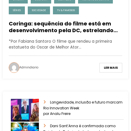
SÉRIES
SOCIEDADE
TV & FAMOSOS
Coringa: sequência do filme está em
desenvolvimento pela DC, estrelando
Joaquin Phoenix
*Por Fabiana Santoro O filme que rendeu a primeira
estatueta do Oscar de Melhor Ator…
Admindiario
LER MAIS
Longevidade, inclusão e futuro marcam
Rio Innovation Week
por Analu Freire
Dani Sant’Anna é confirmada como