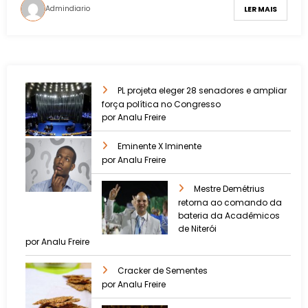
Admindiario
LER MAIS
PL projeta eleger 28 senadores e ampliar
força política no Congresso
por Analu Freire
Eminente X Iminente
por Analu Freire
Mestre Demétrius
retorna ao comando da
bateria da Acadêmicos
de Niterói
por Analu Freire
Cracker de Sementes
por Analu Freire