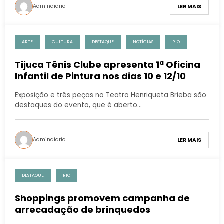
Admindiario
LER MAIS
ARTE
CULTURA
DESTAQUE
NOTÍCIAS
RIO
Tijuca Tênis Clube apresenta 1ª Oficina
Infantil de Pintura nos dias 10 e 12/10
Exposição e três peças no Teatro Henriqueta Brieba são
destaques do evento, que é aberto…
Admindiario
LER MAIS
DESTAQUE
RIO
Shoppings promovem campanha de
arrecadação de brinquedos