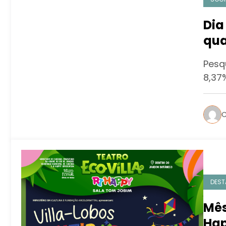
Dia
qua
mos
Pesq
8,37
C
DEST
Mês
Hap