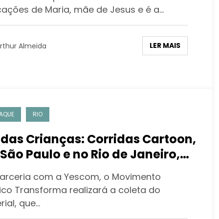
cações de Maria, mãe de Jesus e é a…
LER MAIS
rthur Almeida
AQUE
RIO
 das Crianças: Corridas Cartoon,
São Paulo e no Rio de Janeiro,
tarão com ação de reciclagem
arceria com a Yescom, o Movimento
copos plásticos utilizados pelos
tico Transforma realizará a coleta do
uenos atletas
rial, que…