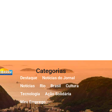
Categorias
Destaque
Notícias do Jornal
Notícias
Rio
Brasil
Cultura
Tecnologia
Ação Solidária
Meu Emprego