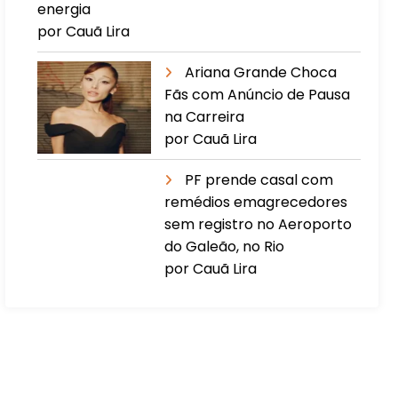
energia
por Cauã Lira
Ariana Grande Choca
Fãs com Anúncio de Pausa
na Carreira
por Cauã Lira
PF prende casal com
remédios emagrecedores
sem registro no Aeroporto
do Galeão, no Rio
por Cauã Lira