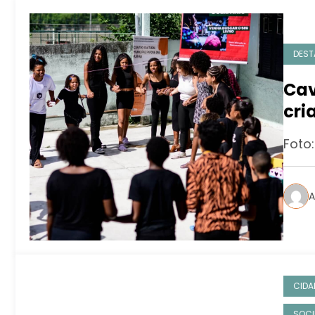
DEST
Cav
cri
Foto:
A
CIDA
SOCI