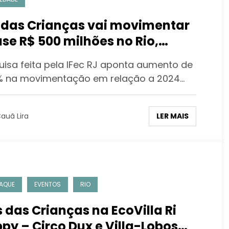
 das Crianças vai movimentar
se R$ 500 milhões no Rio,
tra pesquisa
uisa feita pela IFec RJ aponta aumento de
% na movimentação em relação a 2024…
LER MAIS
auã Lira
AQUE
EVENTOS
RIO
 das Crianças na EcoVilla Ri
py – Circo Dux e Villa-Lobos