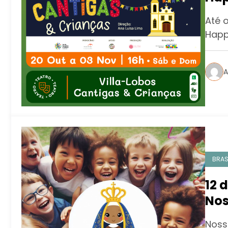
Can
Até o
Happ
A
BRAS
12 
Nos
Noss