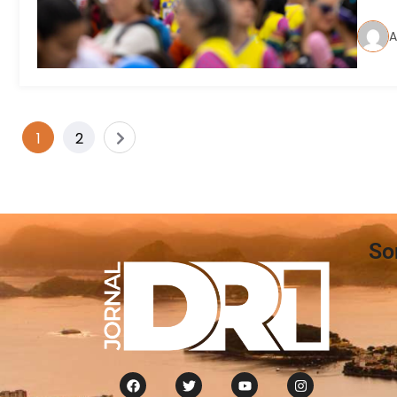
A
1
2
So