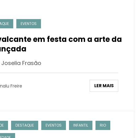
AQUE
EVENTOS
alcante em festa com a arte da
ançada
 Joselia Frasão
LER MAIS
nalu Freire
DE
DESTAQUE
EVENTOS
INFANTIL
RIO
EDADE