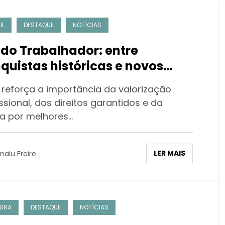
IL
DESTAQUE
NOTÍCIAS
 do Trabalhador: entre
quistas históricas e novos
afios do presente
 reforça a importância da valorização
ssional, dos direitos garantidos e da
a por melhores…
LER MAIS
nalu Freire
URA
DESTAQUE
NOTÍCIAS