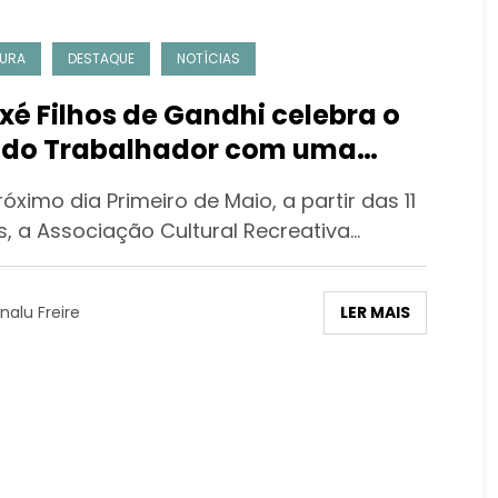
URA
DESTAQUE
NOTÍCIAS
xé Filhos de Gandhi celebra o
 do Trabalhador com uma
nde festa
óximo dia Primeiro de Maio, a partir das 11
s, a Associação Cultural Recreativa…
LER MAIS
nalu Freire