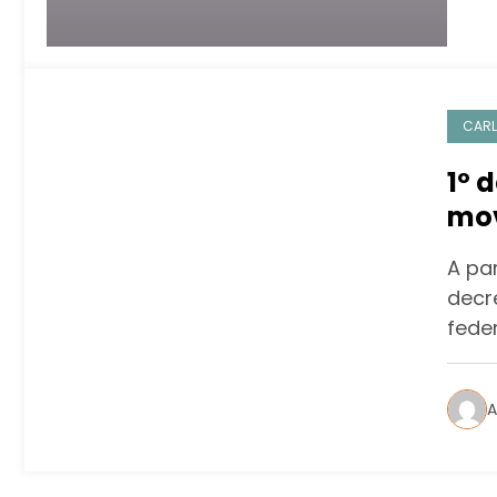
CARL
1º 
mov
A par
decr
fede
A