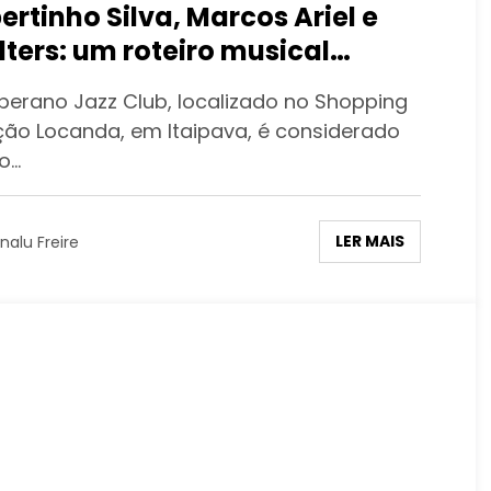
ertinho Silva, Marcos Ariel e
lters: um roteiro musical
ecial para o feriadão de 1º de
berano Jazz Club, localizado no Shopping
o em Itaipava
ção Locanda, em Itaipava, é considerado
 o…
LER MAIS
nalu Freire