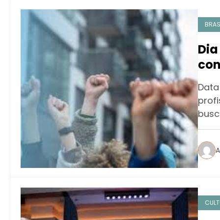
BRAS
Dia
con
des
Data
profi
busc
A
CULT