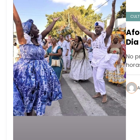
CULT
Afo
Dia
gra
No pr
hora
A