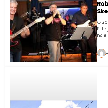
Rob
Ske
esp
O So
Mai
Esta
hoje
A