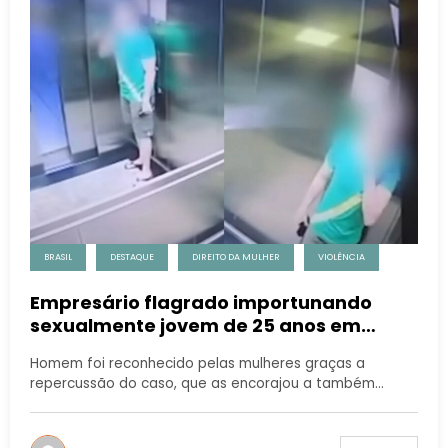
BRASIL
DESTAQUE
DIREITO DA MULHER
VIOLÊNCIA
Empresário flagrado importunando
sexualmente jovem de 25 anos em
elevador também teria assediado mãe
Homem foi reconhecido pelas mulheres graças a
e filha em 2022
repercussão do caso, que as encorajou a também…