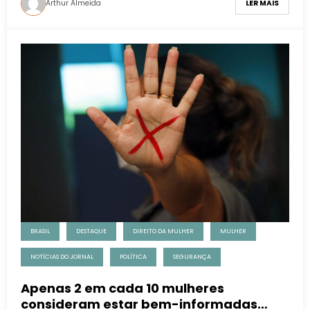
Arthur Almeida
LER MAIS
BRASIL
DESTAQUE
DIREITO DA MULHER
MULHER
NOTÍCIAS DO JORNAL
POLÍTICA
SEGURANÇA
Apenas 2 em cada 10 mulheres
consideram estar bem-informadas