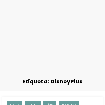
Etiqueta: DisneyPlus
CINEMA
CULTURA
SÉRIES
TV & FAMOSOS