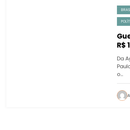
BRAS
POLÍ
Gue
R$ 
Da A
Paulo
o…
A