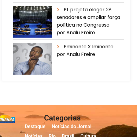
PL projeta eleger 28
senadores e ampliar força
política no Congresso
por Analu Freire
Eminente X Iminente
por Analu Freire
Categorias
Destaque
Notícias do Jornal
Notícias
Rio
Brasil
Cultura