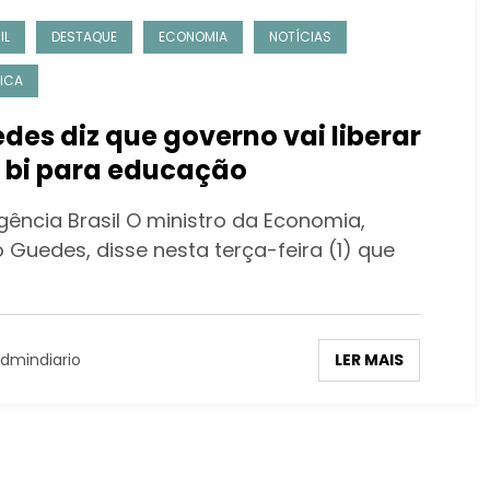
IL
DESTAQUE
ECONOMIA
NOTÍCIAS
TICA
des diz que governo vai liberar
1 bi para educação
gência Brasil O ministro da Economia,
 Guedes, disse nesta terça-feira (1) que
LER MAIS
dmindiario