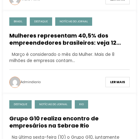
BRASIL
DESTAQUE
NOTÍCIAS DO JORNAL
Mulheres representam 40,5% dos
empreendedores brasileiros: veja 12
empresárias que movimentam milhões
Março é considerado o mês da Mulher. Mais de 8
da economia do Brasil
milhões de empresas contam…
Admindiario
LER MAIS
DESTAQUE
NOTÍCIAS DO JORNAL
RIO
Grupo G10 realiza encontro de
empresários na Sebrae Rio
Na última sexta-feira (10) o Grupo G10, juntamente