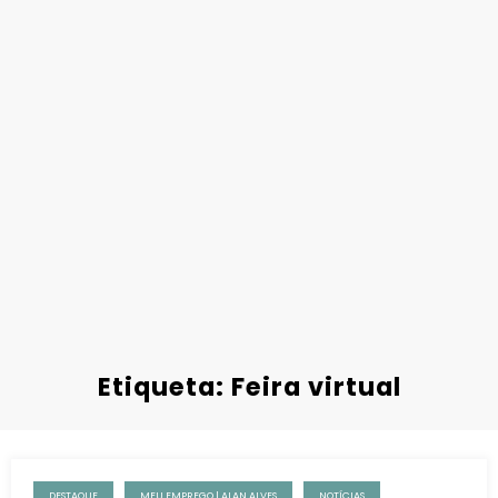
Etiqueta: Feira virtual
DESTAQUE
MEU EMPREGO | ALAN ALVES
NOTÍCIAS