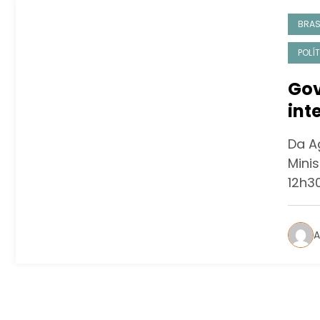
BRAS
POLÍ
Gov
int
cam
Da A
Minis
12h3
A