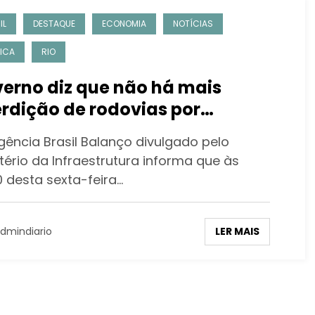
IL
DESTAQUE
ECONOMIA
NOTÍCIAS
TICA
RIO
erno diz que não há mais
erdição de rodovias por
inhoneiros
gência Brasil Balanço divulgado pelo
tério da Infraestrutura informa que às
0 desta sexta-feira…
LER MAIS
dmindiario