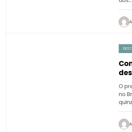
dos…
A
DEST
Com
des
qui
O pr
no Br
quinz
A