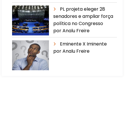
PL projeta eleger 28
senadores e ampliar força
política no Congresso
por Analu Freire
Eminente X Iminente
por Analu Freire