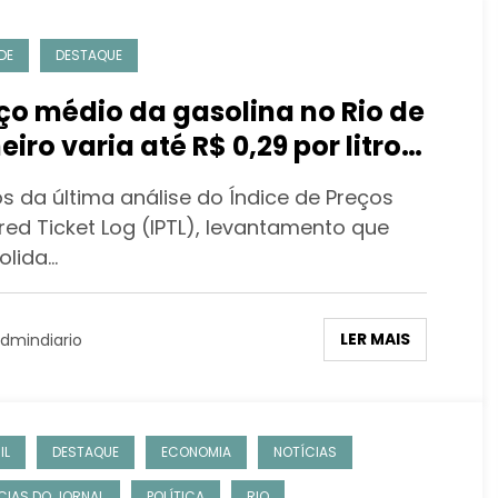
DE
DESTAQUE
ço médio da gasolina no Rio de
eiro varia até R$ 0,29 por litro
forme a região de
s da última análise do Índice de Preços
stecimento
red Ticket Log (IPTL), levantamento que
olida…
LER MAIS
dmindiario
IL
DESTAQUE
ECONOMIA
NOTÍCIAS
CIAS DO JORNAL
POLÍTICA
RIO