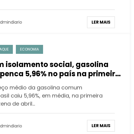
LER MAIS
dmindiario
AQUE
ECONOMIA
 isolamento social, gasolina
penca 5,96% no país na primeira
nzena de abril
eço médio da gasolina comum
asil caiu 5,96%, em média, na primeira
ena de abril…
LER MAIS
dmindiario