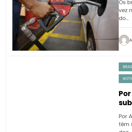
Os b
vez 
do…
A
BRAS
NOTÍ
Por
sub
rea
Por A
car
têm 