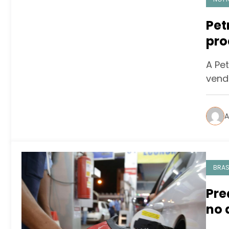
Pet
pro
202
A Pe
venda
A
BRAS
Pre
no 
sof