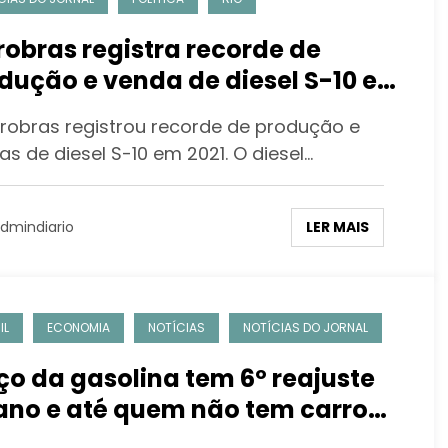
robras registra recorde de
dução e venda de diesel S-10 em
1
trobras registrou recorde de produção e
s de diesel S-10 em 2021. O diesel…
LER MAIS
dmindiario
IL
ECONOMIA
NOTÍCIAS
NOTÍCIAS DO JORNAL
ço da gasolina tem 6º reajuste
ano e até quem não tem carro
re