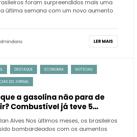
rasileiros foram surpreendidos mais uma
na última semana com um novo aumento
LER MAIS
dmindiario
IL
DESTAQUE
ECONOMIA
NOTÍCIAS
CIAS DO JORNAL
 que a gasolina não para de
ir? Combustível já teve 5
justes no ano e está 41% mais
lan Alves Nos últimos meses, os brasileiros
o
sido bombardeados com os aumentos