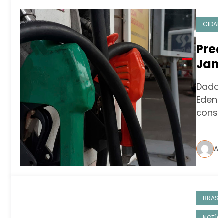
CIDA
Pre
Jan
con
Dado
aba
Eden
cons
A
BRAS
NOTÍ