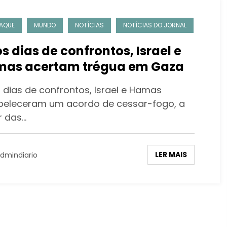
AQUE
MUNDO
NOTÍCIAS
NOTÍCIAS DO JORNAL
s dias de confrontos, Israel e
as acertam trégua em Gaza
 dias de confrontos, Israel e Hamas
beleceram um acordo de cessar-fogo, a
r das…
LER MAIS
dmindiario