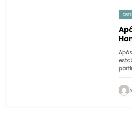
DEST
Apó
Ham
Após
esta
parti
A