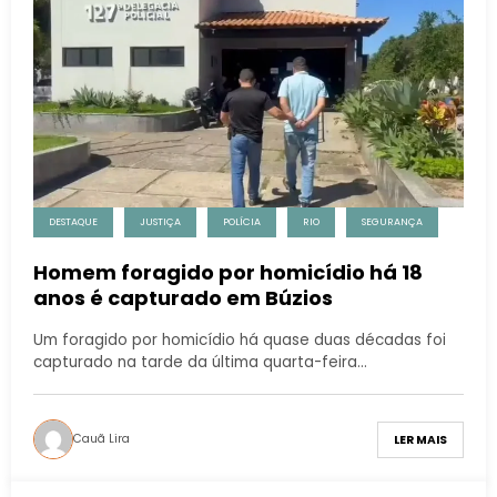
DESTAQUE
JUSTIÇA
POLÍCIA
RIO
SEGURANÇA
Homem foragido por homicídio há 18
anos é capturado em Búzios
Um foragido por homicídio há quase duas décadas foi
capturado na tarde da última quarta-feira…
Cauã Lira
LER MAIS