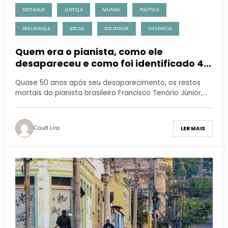
DESTAQUE
JUSTIÇA
MUNDO
POLÍTICA
SEGURANÇA
SOCIAL
SOCIEDADE
VIOLÊNCIA
Quem era o pianista, como ele
desapareceu e como foi identificado 49
anos depois
Quase 50 anos após seu desaparecimento, os restos
mortais do pianista brasileiro Francisco Tenório Júnior,…
Cauã Lira
LER MAIS