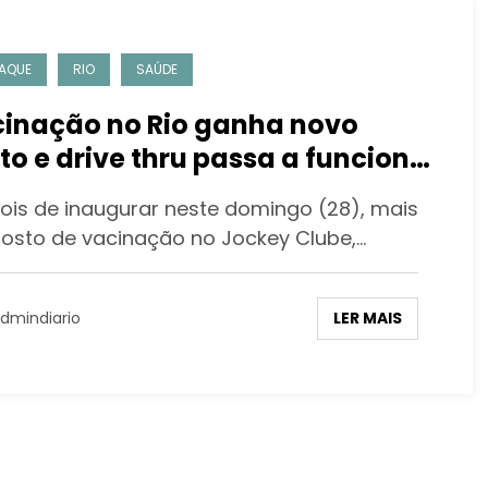
AQUE
RIO
SAÚDE
inação no Rio ganha novo
to e drive thru passa a funcionar
ante a semana
is de inaugurar neste domingo (28), mais
osto de vacinação no Jockey Clube,…
LER MAIS
dmindiario