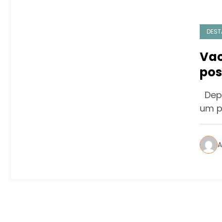
DEST
Vac
pos
dur
Depo
um p
A