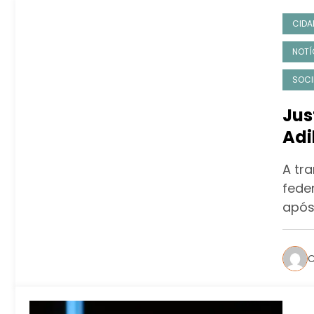
CIDA
NOTÍ
SOCI
Jus
A tra
feder
após
C