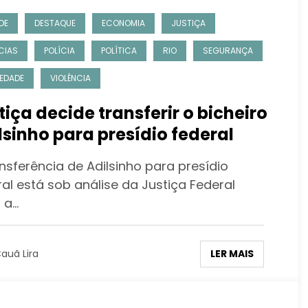
DE
DESTAQUE
ECONOMIA
JUSTIÇA
CIAS
POLÍCIA
POLÍTICA
RIO
SEGURANÇA
EDADE
VIOLÊNCIA
tiça decide transferir o bicheiro
Adilsinho para presídio federal
nsferência de Adilsinho para presídio
al está sob análise da Justiça Federal
 a…
LER MAIS
auã Lira