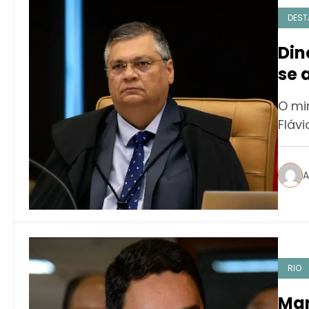
DEST
Din
se 
O mi
Flávi
A
RIO
Mar