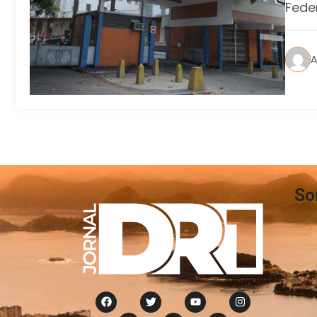
Fede
A
So