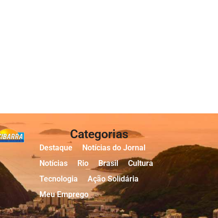
Categorias
Destaque
Notícias do Jornal
Notícias
Rio
Brasil
Cultura
Tecnologia
Ação Solidária
Meu Emprego