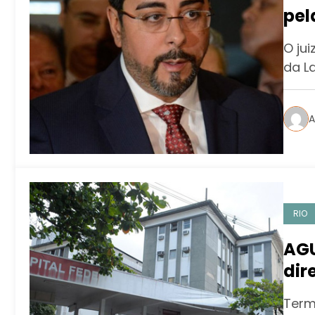
pel
com
O ju
da La
A
RIO
AGU
dir
Term