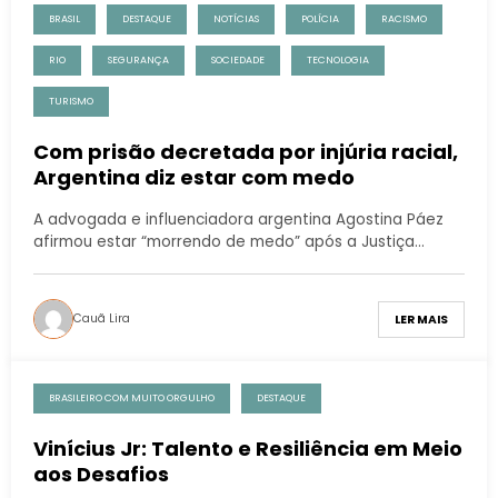
BRASIL
DESTAQUE
NOTÍCIAS
POLÍCIA
RACISMO
RIO
SEGURANÇA
SOCIEDADE
TECNOLOGIA
TURISMO
Com prisão decretada por injúria racial,
Argentina diz estar com medo
A advogada e influenciadora argentina Agostina Páez
afirmou estar “morrendo de medo” após a Justiça…
Cauã Lira
LER MAIS
BRASILEIRO COM MUITO ORGULHO
DESTAQUE
Vinícius Jr: Talento e Resiliência em Meio
aos Desafios