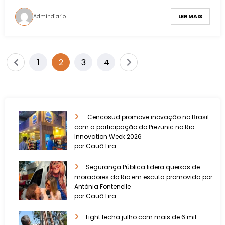
Admindiario
LER MAIS
1
2
3
4
Cencosud promove inovação no Brasil
com a participação do Prezunic no Rio
Innovation Week 2026
por Cauã Lira
​Segurança Pública lidera queixas de
moradores do Rio em escuta promovida por
Antônia Fontenelle
por Cauã Lira
Light fecha julho com mais de 6 mil