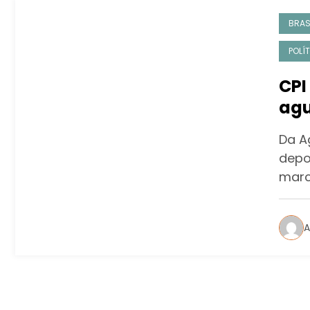
BRAS
POLÍ
CPI
agu
Tol
Da A
depo
marc
A