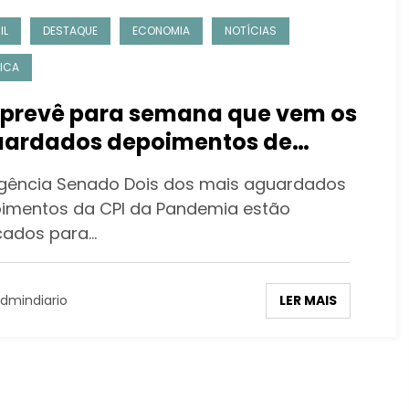
IL
DESTAQUE
ECONOMIA
NOTÍCIAS
TICA
 prevê para semana que vem os
ardados depoimentos de
entino e Marconny
gência Senado Dois dos mais aguardados
imentos da CPI da Pandemia estão
ados para…
LER MAIS
dmindiario