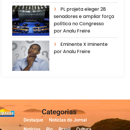
PL projeta eleger 28
senadores e ampliar força
política no Congresso
por Analu Freire
Eminente X Iminente
por Analu Freire
Categorias
Destaque
Notícias do Jornal
Notícias
Rio
Brasil
Cultura