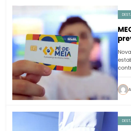
DEST
MEC
pre
em 
Nova
dup
esta
cont
A
DEST