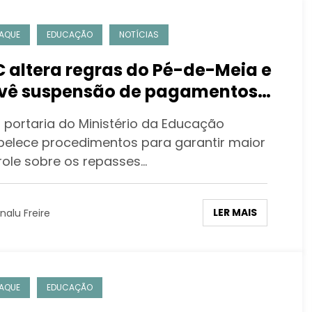
AQUE
EDUCAÇÃO
NOTÍCIAS
 altera regras do Pé-de-Meia e
vê suspensão de pagamentos
casos de matrícula em
 portaria do Ministério da Educação
licidade
belece procedimentos para garantir maior
role sobre os repasses…
LER MAIS
nalu Freire
AQUE
EDUCAÇÃO