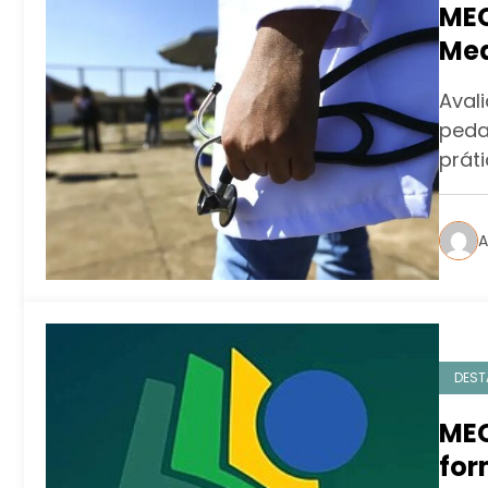
MEC
Med
sob
Aval
peda
prát
A
DEST
MEC
for