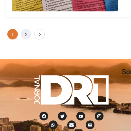
1
2
So