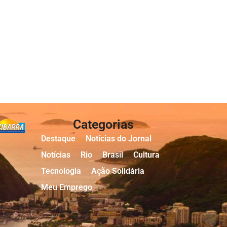
Categorias
Destaque
Notícias do Jornal
Notícias
Rio
Brasil
Cultura
Tecnologia
Ação Solidária
Meu Emprego