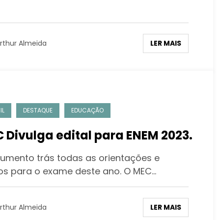
LER MAIS
rthur Almeida
IL
DESTAQUE
EDUCAÇÃO
 Divulga edital para ENEM 2023.
mento trás todas as orientações e
os para o exame deste ano. O MEC…
LER MAIS
rthur Almeida