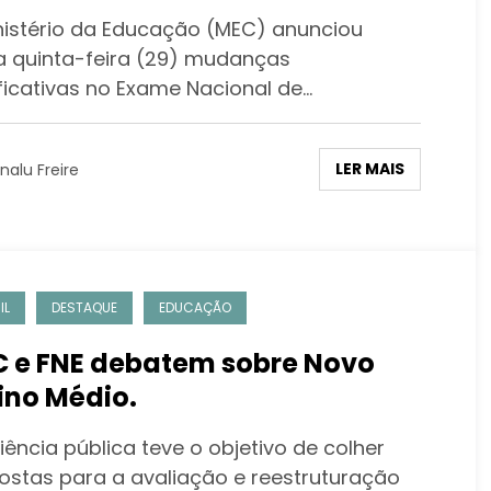
inistração e mais 15 cursos
nistério da Educação (MEC) anunciou
a quinta-feira (29) mudanças
ificativas no Exame Nacional de…
LER MAIS
nalu Freire
IL
DESTAQUE
EDUCAÇÃO
 e FNE debatem sobre Novo
ino Médio.
ência pública teve o objetivo de colher
ostas para a avaliação e reestruturação