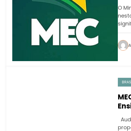
Adm
O Mi
nest
sign
A
BRAS
MEC
Ens
Audi
prop