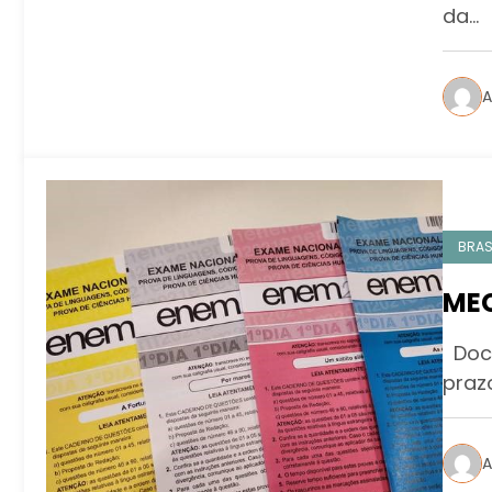
da…
A
BRAS
MEC
Docu
praz
A