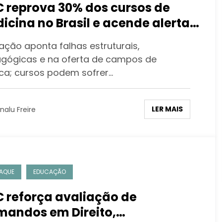
 reprova 30% dos cursos de
icina no Brasil e acende alerta
re a formação médica
iação aponta falhas estruturais,
gógicas e na oferta de campos de
ica; cursos podem sofrer…
LER MAIS
nalu Freire
AQUE
EDUCAÇÃO
 reforça avaliação de
mandos em Direito,