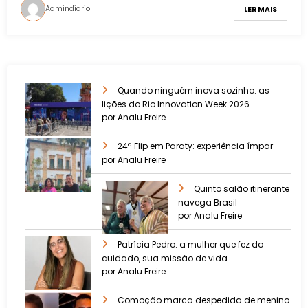
Admindiario
LER MAIS
Quando ninguém inova sozinho: as
lições do Rio Innovation Week 2026
por Analu Freire
24ª Flip em Paraty: experiência ímpar
por Analu Freire
Quinto salão itinerante
navega Brasil
por Analu Freire
Patrícia Pedro: a mulher que fez do
cuidado, sua missão de vida
por Analu Freire
Comoção marca despedida de menino