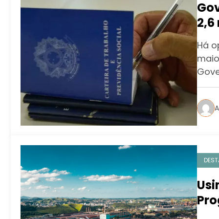
Gov
2,6
jov
Há o
maio
Gove
A
DEST
Usi
Pro