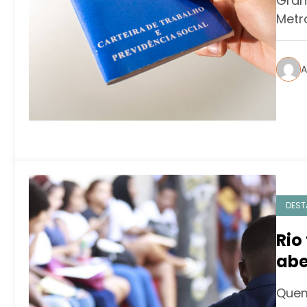
Gran
est
Metr
A
DEST
Rio
abe
met
Quem