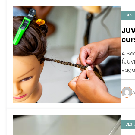
DEST
JUV
cur
Cen
A Se
(JUV
vaga
A
DEST