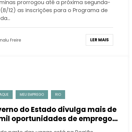
iminas prorrogou até a próxima segunda-
a (8/12) as inscrições para o Programa de
ada…
LER MAIS
nalu Freire
AQUE
MEU EMPREGO
RIO
erno do Estado divulga mais de
 mil oportunidades de emprego
mal, estágio e jovem aprendiz