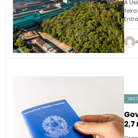
A Us
feir
Entr
A
DEST
Gov
2,7
for