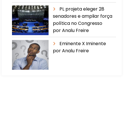
PL projeta eleger 28
senadores e ampliar força
política no Congresso
por Analu Freire
Eminente X Iminente
por Analu Freire