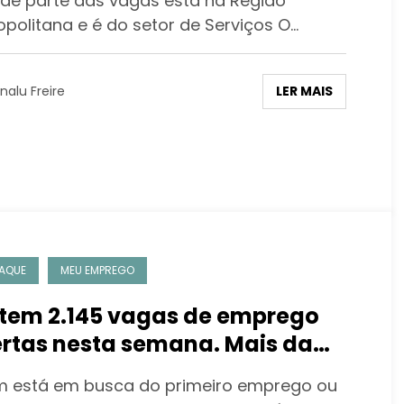
de parte das vagas está na Região
a semana
opolitana e é do setor de Serviços O…
LER MAIS
nalu Freire
AQUE
MEU EMPREGO
 tem 2.145 vagas de emprego
rtas nesta semana. Mais da
ade não exige experiência
 está em busca do primeiro emprego ou