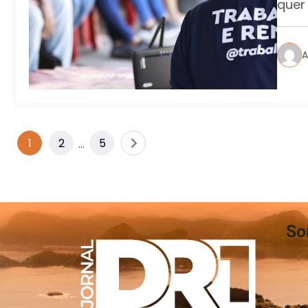
quer
A
1
2
…
5
So