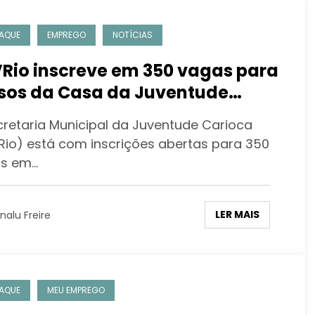
AQUE
EMPREGO
NOTÍCIAS
Rio inscreve em 350 vagas para
sos da Casa da Juventude
tro, na Gamboa
cretaria Municipal da Juventude Carioca
Rio) está com inscrições abertas para 350
s em…
LER MAIS
nalu Freire
AQUE
MEU EMPREGO