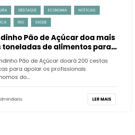
URA
DESTAQUE
ECONOMIA
NOTÍCIAS
TICA
RIO
SAÚDE
dinho Pão de Açúcar doa mais
s toneladas de alimentos para
as de turismo do Rio
ndinho Pão de Açúcar doará 200 cestas
cas para apoiar os profissionais
nomos do…
LER MAIS
dmindiario