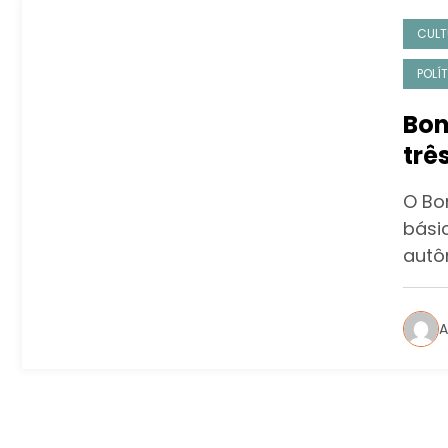
CULT
POLÍ
Bon
trê
gui
O Bo
bási
autô
A