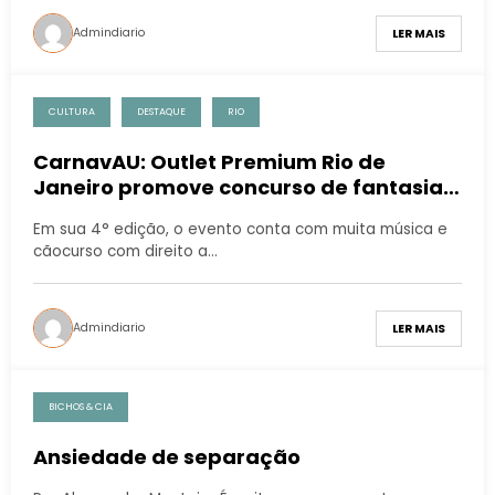
Admindiario
LER MAIS
CULTURA
DESTAQUE
RIO
CarnavAU: Outlet Premium Rio de
Janeiro promove concurso de fantasias
para pets
Em sua 4° edição, o evento conta com muita música e
cãocurso com direito a…
Admindiario
LER MAIS
BICHOS & CIA
Ansiedade de separação