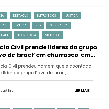
CIA
DESTAQUE
ELETRÔNICOS
JUSTIÇA
CIAS
POLÍCIA
RIO
SEGURANÇA
EDADE
TECNOLOGIA
VIOLÊNCIA
icia Civil prende lideres do grupo
vo de Israel’ em churrasco em
 João de Meriti
licia Civil prendeu homem que e apontado
 lider do grupo Povo de Israel,…
LER MAIS
auã Lira