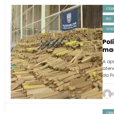
CIDA
RIO
VIOL
Pol
maconha
com
A ap
aten
da Po
C
CIÊN