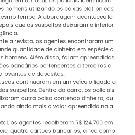
egarem ao local, os policiais identificara
ês homens utilizando os caixas eletrônicos
esmo tempo. A abordagem aconteceu lo
epois que os suspeitos deixaram o interior
gência.
nte a revista, os agentes encontraram um
ande quantidade de dinheiro em espécie c
s homens. Além disso, foram apreendidos
ões bancários pertencentes a terceiros e
rovantes de depósitos.
uscas continuaram em um veículo ligado a
s suspeitos. Dentro do carro, os policiais
lizaram outra bolsa contendo dinheiro, au
ando ainda mais o valor apreendido na a
otal, os agentes recolheram R$ 124.700 em
cie, quatro cartões bancários, cinco comp