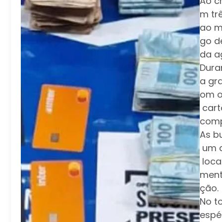
Ao ch
m tr
ao m
go d
da a
Dura
a gr
om o
cart
comp
As b
um do
loca
ment
ção.
No t
espé