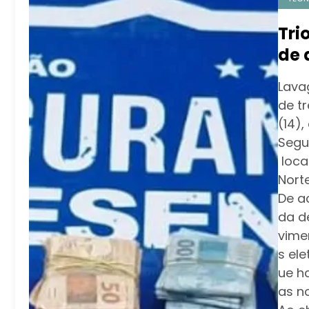
Tri
de 
mil
Lava
de t
(14)
Segu
loca
Norte
De a
da d
vime
s el
ue h
as no