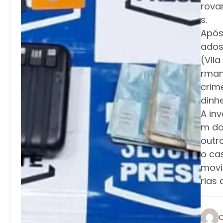
rova
s.
Após
ados
(Vila
rman
crim
dinhe
A in
m do 
outr
o ca
movi
rias 
C