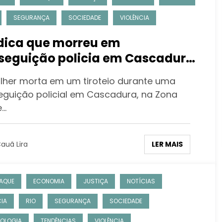
SEGURANÇA
SOCIEDADE
VIOLÊNCIA
ica que morreu em
seguição policia em Cascadura,
ha ido visitar os pais quando foi
lher morta em um tiroteio durante uma
ejada
eguição policial em Cascadura, na Zona
e…
LER MAIS
auã Lira
AQUE
ECONOMIA
JUSTIÇA
NOTÍCIAS
CIA
RIO
SEGURANÇA
SOCIEDADE
OLOGIA
TENDÊNCIAS
VIOLÊNCIA