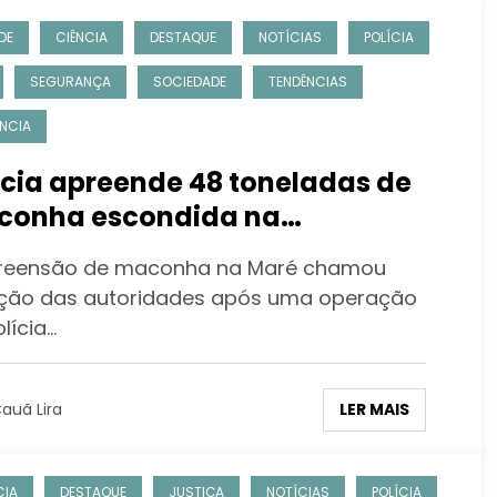
DE
CIÊNCIA
DESTAQUE
NOTÍCIAS
POLÍCIA
SEGURANÇA
SOCIEDADE
TENDÊNCIAS
ÊNCIA
icia apreende 48 toneladas de
 escondida na
unidade da Maré
reensão de maconha na Maré chamou
ção das autoridades após uma operação
lícia…
LER MAIS
auã Lira
CIA
DESTAQUE
JUSTIÇA
NOTÍCIAS
POLÍCIA