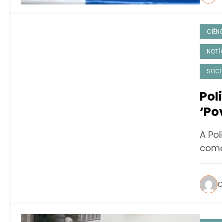
CIÊN
NOTÍ
SOCI
Pol
‘Po
São
A Po
como
C