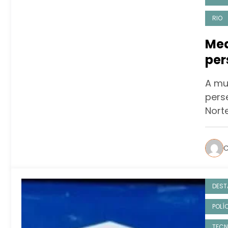
RIO
Med
per
tin
A mu
alv
pers
Nort
C
DEST
POLÍ
TECN