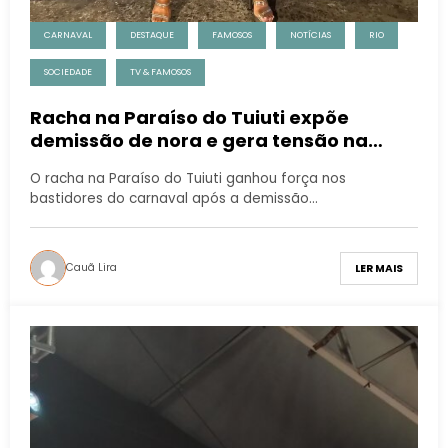
CARNAVAL
DESTAQUE
FAMOSOS
NOTÍCIAS
RIO
SOCIEDADE
TV & FAMOSOS
Racha na Paraíso do Tuiuti expõe
demissão de nora e gera tensão na
escola
O racha na Paraíso do Tuiuti ganhou força nos
bastidores do carnaval após a demissão…
Cauã Lira
LER MAIS