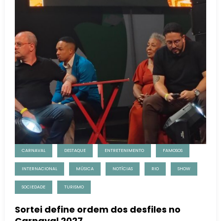
CARNAVAL
DESTAQUE
ENTRETENIMENTO
FAMOSOS
INTERNACIONAL
MÚSICA
NOTÍCIAS
RIO
SHOW
SOCIEDADE
TURISMO
Sortei define ordem dos desfiles no
Carnaval 2027