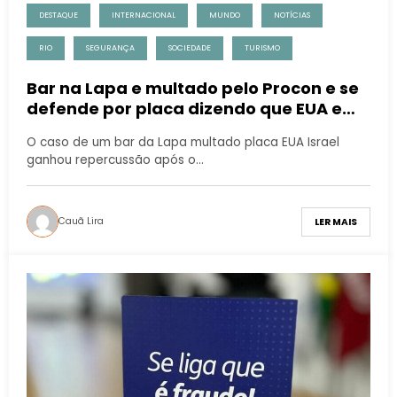
DESTAQUE
INTERNACIONAL
MUNDO
NOTÍCIAS
RIO
SEGURANÇA
SOCIEDADE
TURISMO
Bar na Lapa e multado pelo Procon e se
defende por placa dizendo que EUA e
Israel não são bem-vindos lá
O caso de um bar da Lapa multado placa EUA Israel
ganhou repercussão após o…
Cauã Lira
LER MAIS