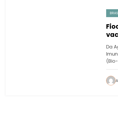
BRAS
Fio
vac
se
Da A
Imun
(Bio
A