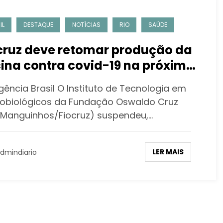
IL
DESTAQUE
NOTÍCIAS
RIO
SAÚDE
cruz deve retomar produção da
ina contra covid-19 na próxima
mana
gência Brasil O Instituto de Tecnologia em
obiológicos da Fundação Oswaldo Cruz
-Manguinhos/Fiocruz) suspendeu,…
LER MAIS
dmindiario