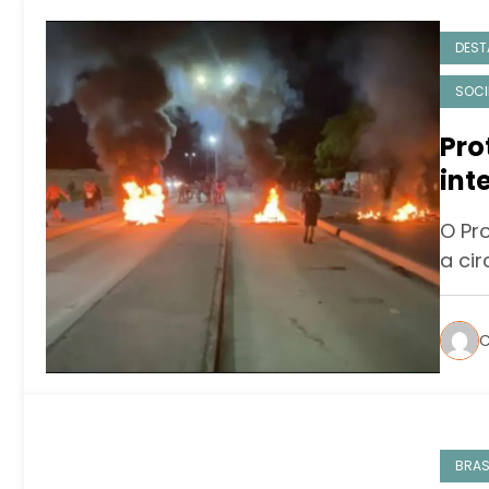
DEST
SOCI
Pro
int
Zon
O Pr
a ci
C
BRAS