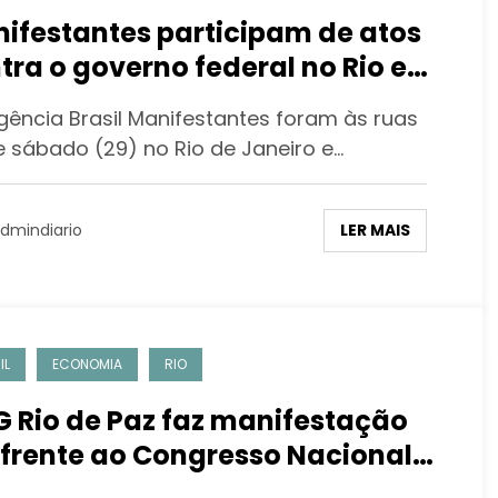
ifestantes participam de atos
tra o governo federal no Rio e
ros estados
gência Brasil Manifestantes foram às ruas
e sábado (29) no Rio de Janeiro e…
LER MAIS
dmindiario
IL
ECONOMIA
RIO
 Rio de Paz faz manifestação
frente ao Congresso Nacional
a aprovação de Projeto de Lei