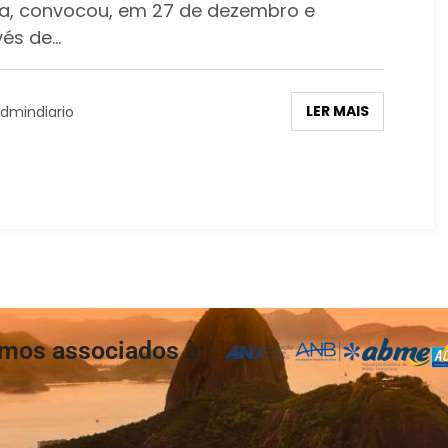
ra, convocou, em 27 de dezembro e
vés de…
LER MAIS
dmindiario
mos associados à: