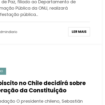
o de Paz, filiado ao Departamento de
a prorrogar auxílio emergencial
rmação Pública da ONU, realizará
festação pública…
LER MAIS
dmindiario
DO
biscito no Chile decidirá sobre
eração da Constituição
edação O presidente chileno, Sebastián