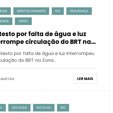
AQUE
DIREITOS HUMANOS
RIO
SEGURANÇA
EDADE
VERÃO
testo por falta de água e luz
errompe circulação do BRT na
a Oeste
otesto por falta de água e luz interrompeu
rculação do BRT na Zona…
LER MAIS
auã Lira
IL
DESTAQUE
NOTÍCIAS
RIO