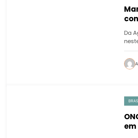
Man
con
out
Da A
nest
A
BRAS
ONG
em 
pel