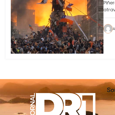
Piñe
atra
A
So