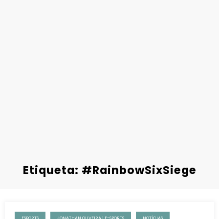
Etiqueta: #RainbowSixSiege
ESPORTS
JONATHAN OLIVEIRA | E-SPORTS
NOTÍCIAS