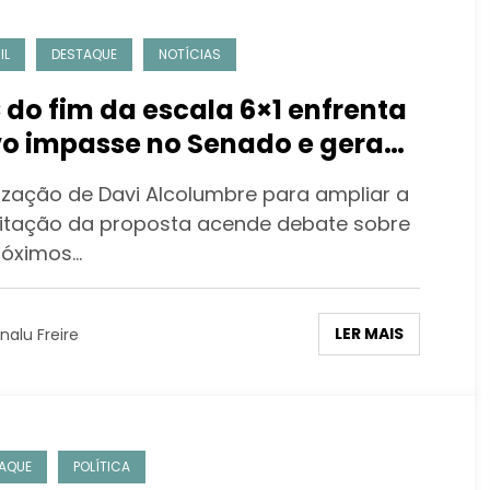
IL
DESTAQUE
NOTÍCIAS
 do fim da escala 6×1 enfrenta
o impasse no Senado e gera
ocupação sobre atraso na
lização de Davi Alcolumbre para ampliar a
tação
itação da proposta acende debate sobre
róximos…
LER MAIS
nalu Freire
AQUE
POLÍTICA