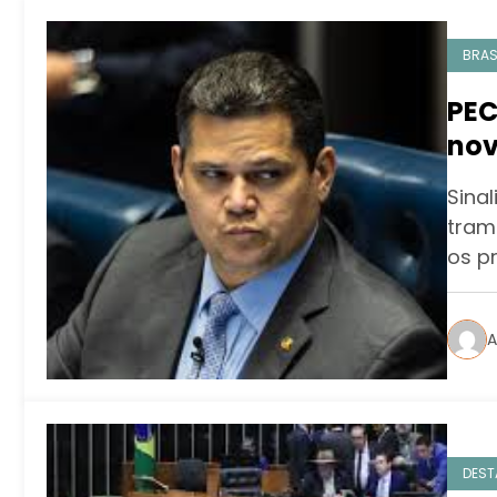
BRAS
PEC
nov
pre
Sina
vo
tram
os p
A
DEST