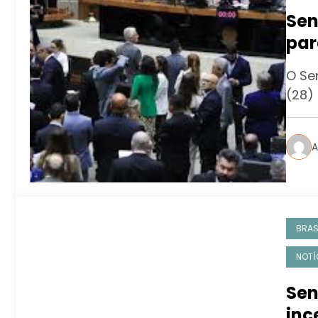
Sen
par
com
O Se
(28) 
A
BRAS
NOTÍ
Sen
inc