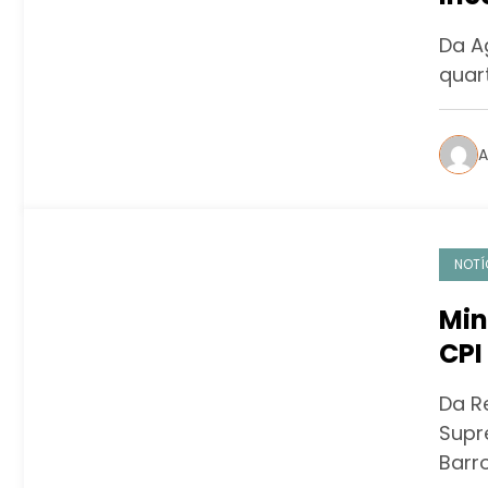
jov
Da A
quart
A
NOTÍ
Min
CPI
Da R
Supr
Barr