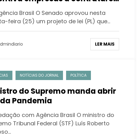
ens sem experiência
gência Brasil O Senado aprovou nesta
a-feira (25) um projeto de lei (PL) que…
LER MAIS
dmindiario
CIAS
NOTÍCIAS DO JORNAL
POLÍTICA
istro do Supremo manda abrir
 da Pandemia
edação com Agência Brasil O ministro do
emo Tribunal Federal (STF) Luís Roberto
oso…