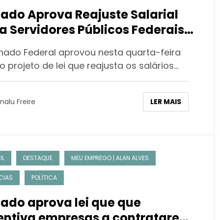
ado Aprova Reajuste Salarial
a Servidores Públicos Federais
 Impacto de R$ 17,9 Bilhões
nado Federal aprovou nesta quarta-feira
o projeto de lei que reajusta os salários…
LER MAIS
nalu Freire
IL
DESTAQUE
MEU EMPREGO | ALAN ALVES
CIAS
POLÍTICA
ado aprova lei que que
entiva empresas a contratarem