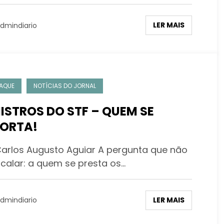
LER MAIS
dmindiario
AQUE
NOTÍCIAS DO JORNAL
ISTROS DO STF – QUEM SE
ORTA!
Carlos Augusto Aguiar A pergunta que não
 calar: a quem se presta os…
LER MAIS
dmindiario