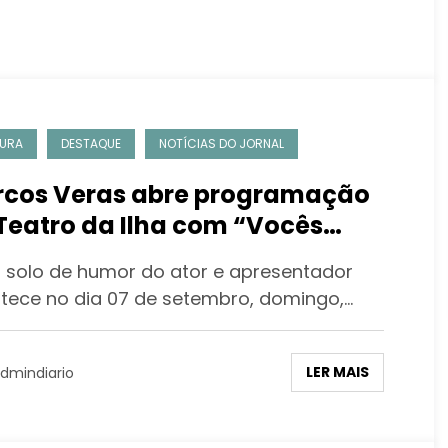
URA
DESTAQUE
NOTÍCIAS DO JORNAL
cos Veras abre programação
Teatro da Ilha com “Vocês
am Maravilhosos”
 solo de humor do ator e apresentador
tece no dia 07 de setembro, domingo,…
LER MAIS
dmindiario