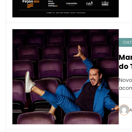
CULT
Mar
do 
For
Novo
acon
A