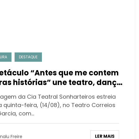
URA
DESTAQUE
etáculo “Antes que me contem
ras histórias” une teatro, dança
ncestralidade em temporada no
agem da Cia Teatral Sonharteiros estreia
 quinta-feira, (14/08), no Teatro Correios
Garcia, com…
LER MAIS
nalu Freire