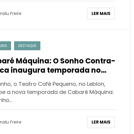
LER MAIS
nalu Freire
URA
DESTAQUE
aré Máquina: O Sonho Contra-
ca inaugura temporada no
tro Café Pequeno com humor,
unho, o Teatro Café Pequeno, no Leblon,
ica e crítica social
be a nova temporada de Cabaré Máquina:
nho…
LER MAIS
nalu Freire