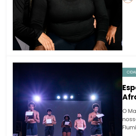
CIDA
Esp
Afr
ofi
O Ma
nosso
Flum