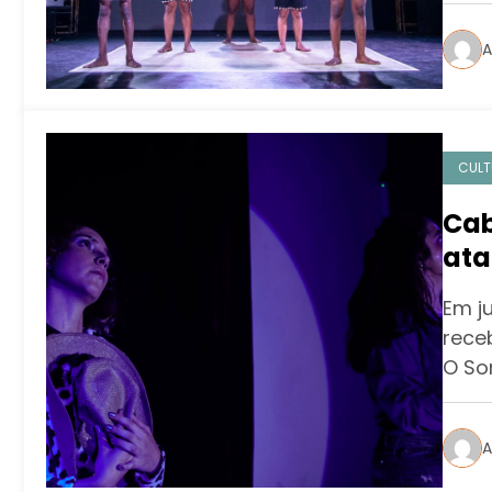
A
CULT
Cab
ata
Tea
Em j
mús
rece
O So
A