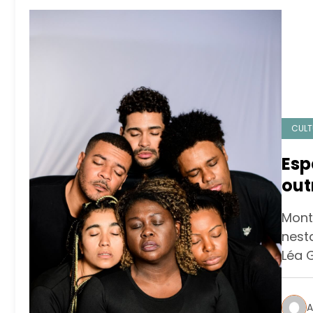
CULT
Esp
out
e a
Mont
Rio
nesta
Léa 
A