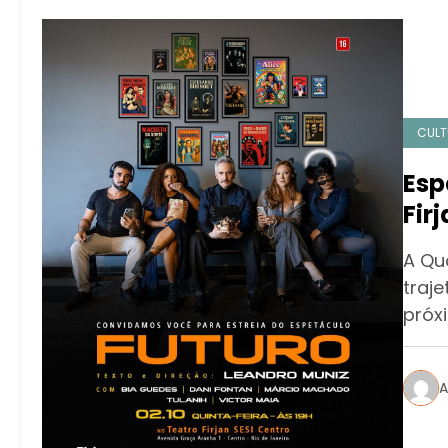
CULT
Esp
Fir
Co
A Qu
traj
próx
A