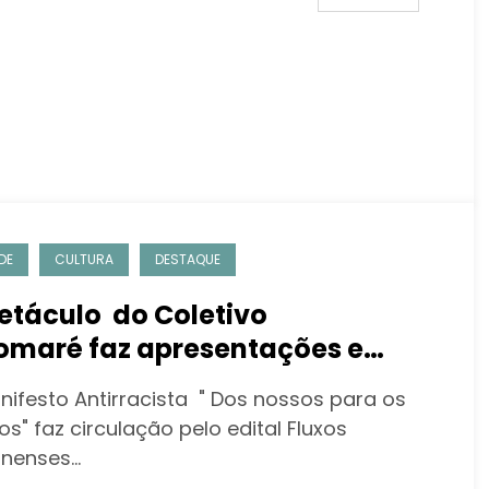
DE
CULTURA
DESTAQUE
etáculo do Coletivo
omaré faz apresentações e
cinas gratuitas em Niteroi
nifesto Antirracista " Dos nossos para os
s" faz circulação pelo edital Fluxos
inenses…