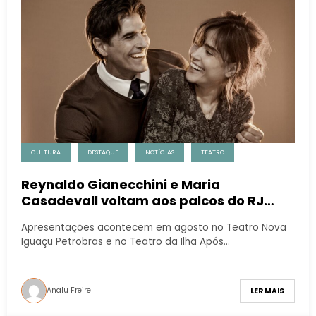
CULTURA
DESTAQUE
NOTÍCIAS
TEATRO
Reynaldo Gianecchini e Maria
Casadevall voltam aos palcos do RJ
com “Um Dia Muito Especial”
Apresentações acontecem em agosto no Teatro Nova
Iguaçu Petrobras e no Teatro da Ilha Após…
Analu Freire
LER MAIS