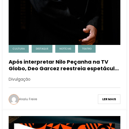
CULTURA
DESTAQUE
NOTÍCIAS
TEATRO
Após interpretar Nilo Peçanha na TV
Globo, Deo Garcez reestreia espetáculo
sobre Luiz Gama no Rio
Divulgação
Analu Freire
LER MAIS