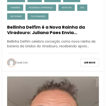
FAMOSOS
FAZENDO A DIFERENÇA
NOTÍCIAS
RIO
SOCIEDADE
TV & FAMOSOS
Bellinha Delfim é a Nova Rainha da
Viradouro: Juliana Paes Envia
Mensagem Emocionante
Bellinha Delfim celebra coroação como nova rainha de
bateria da Unidos do Viradouro, recebendo apoio…
Cauã Lira
LER MAIS