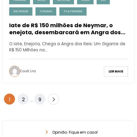
FAMOSOS
LAZER
NOTÍCIAS
PRAIA
RIO
SOCIEDADE
TURISMO
TV & FAMOSOS
Iate de R$ 150 milhões de Neymar, o
enejota, desembarcará em Angra dos
Reis
O iate, Enejota, Chega a Angra dos Reis: Um Gigante de
R$ 150 Milhões na…
Cauã Lira
LER MAIS
1
2
9
…
Opinião: Fique em casa!