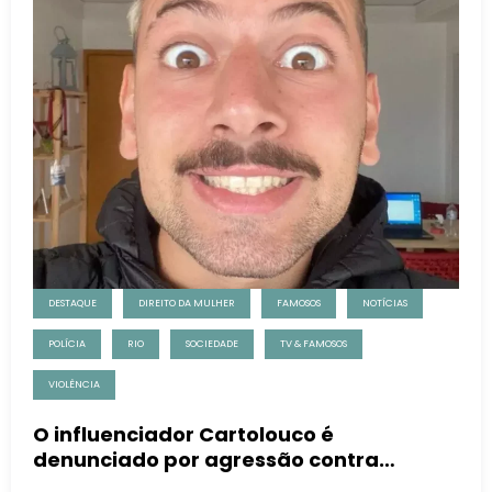
DESTAQUE
DIREITO DA MULHER
FAMOSOS
NOTÍCIAS
POLÍCIA
RIO
SOCIEDADE
TV & FAMOSOS
VIOLÊNCIA
O influenciador Cartolouco é
denunciado por agressão contra
mulheres.