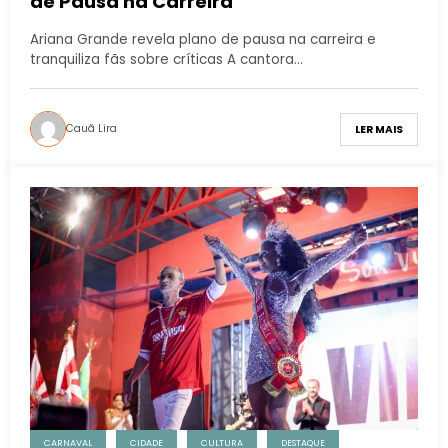
de Pausa na Carreira
Ariana Grande revela plano de pausa na carreira e
tranquiliza fãs sobre críticas A cantora…
Cauã Lira
LER MAIS
CARNAVAL
CIDADE
CULTURA
DESTAQUE