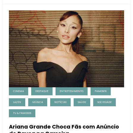
CINEMA
DESTAQUE
ENTRETENIMENTO
FAMOSOS
LAZER
MÚSICA
NOTÍCIAS
SAÚDE
SOCIEDADE
TV & FAMOSOS
Ariana Grande Choca Fãs com Anúncio