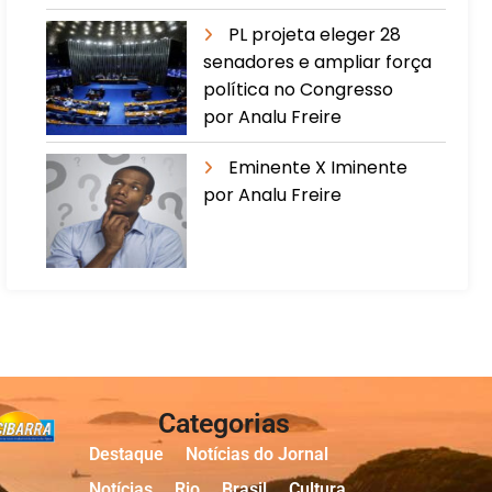
PL projeta eleger 28
senadores e ampliar força
política no Congresso
por Analu Freire
Eminente X Iminente
por Analu Freire
Categorias
Destaque
Notícias do Jornal
Notícias
Rio
Brasil
Cultura