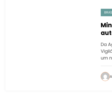
BRAS
Min
aut
vac
Da A
Vigil
um n
A