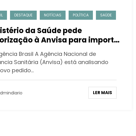
IL
DESTAQUE
NOTÍCIAS
POLÍTICA
SAÚDE
istério da Saúde pede
orização à Anvisa para importar
ina
gência Brasil A Agência Nacional de
ância Sanitária (Anvisa) está analisando
ovo pedido…
LER MAIS
dmindiario