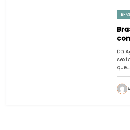
BRAS
Bra
com
cov
Da A
sext
que…
A