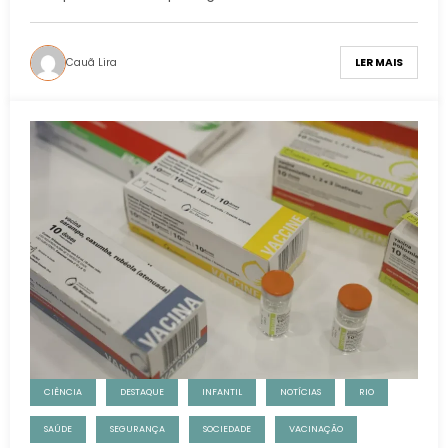
Cauã Lira
LER MAIS
CIÊNCIA
DESTAQUE
INFANTIL
NOTÍCIAS
RIO
SAÚDE
SEGURANÇA
SOCIEDADE
VACINAÇÃO