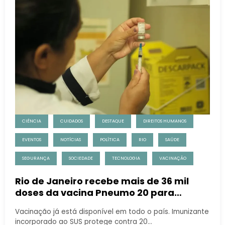
CIÊNCIA
CUIDADOS
DESTAQUE
DIREITOS HUMANOS
EVENTOS
NOTÍCIAS
POLÍTICA
RIO
SAÚDE
SEGURANÇA
SOCIEDADE
TECNOLOGIA
VACINAÇÃO
Rio de Janeiro recebe mais de 36 mil
doses da vacina Pneumo 20 para
crianças de até 5 anos
Vacinação já está disponível em todo o país. Imunizante
incorporado ao SUS protege contra 20…