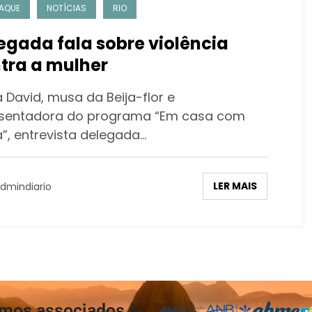
AQUE
NOTÍCIAS
RIO
egada fala sobre violência
tra a mulher
 David, musa da Beija-flor e
sentadora do programa “Em casa com
a”, entrevista delegada…
LER MAIS
dmindiario
mos associados à: