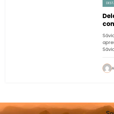
DEST
Del
con
Sávia
apre
Sávi
A
So