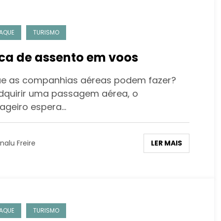
AQUE
TURISMO
ca de assento em voos
e as companhias aéreas podem fazer?
dquirir uma passagem aérea, o
ageiro espera…
LER MAIS
nalu Freire
AQUE
TURISMO