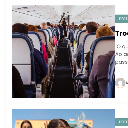
DEST
Tro
O qu
Ao a
pass
A
DEST