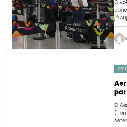
O vo
canc
já s
A
DEST
Aer
par
O Ae
(Tom
sete