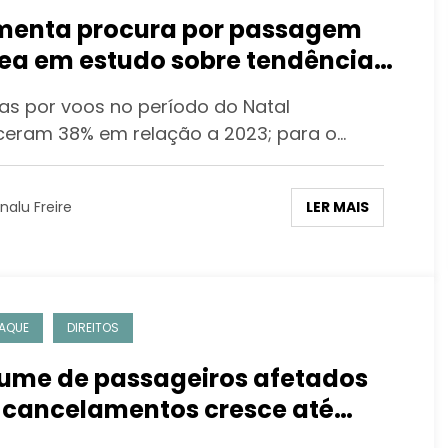
enta procura por passagem
ea em estudo sobre tendências
viagem para o fim de ano
as por voos no período do Natal
ceram 38% em relação a 2023; para o…
LER MAIS
nalu Freire
AQUE
DIREITOS
ume de passageiros afetados
 cancelamentos cresce até
ubro e já supera todo 2023