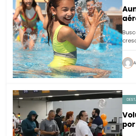
Aum
aér
de 
Busc
cres
A
DEST
Vol
por
out