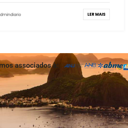
LER MAIS
dmindiario
mos associados à: