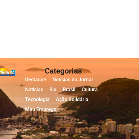
Categorias
Destaque
Notícias do Jornal
Notícias
Rio
Brasil
Cultura
Tecnologia
Ação Solidária
Meu Emprego