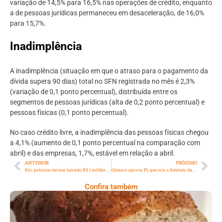
variação de 14,5% para 16,5% nas operações de crédito, enquanto
a de pessoas jurídicas permaneceu em desaceleração, de 16,0%
para 15,7%.
Inadimplência
A inadimplência (situação em que o atraso para o pagamento da
dívida supera 90 dias) total no SFN registrada no mês é 2,3%
(variação de 0,1 ponto percentual), distribuída entre os
segmentos de pessoas jurídicas (alta de 0,2 ponto percentual) e
pessoas físicas (0,1 ponto percentual).
No caso crédito livre, a inadimplência das pessoas físicas chegou
a 4,1% (aumento de 0,1 ponto percentual na comparação com
abril) e das empresas, 1,7%, estável em relação a abril.
ANTERIOR
PRÓXIMO
Rio: policiais teriam lucrado R$ 1 milhão em propinas, diz MP
Câmara aprova PL que cria o Estatuto da Pessoa com Câncer
Confira também