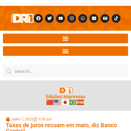
Edições impressas
Julho 1, 2021
9:50 am
Taxas de juros recuam em maio, diz Banco
Central