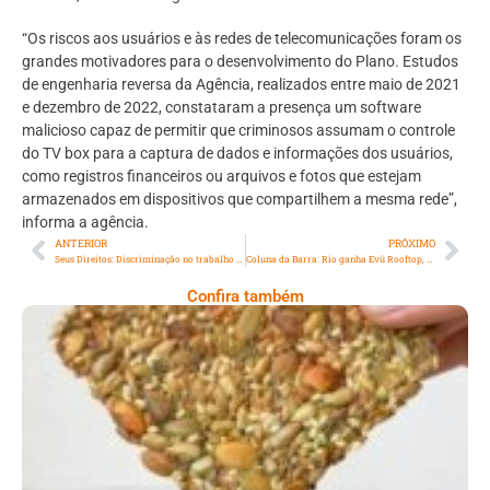
“Os riscos aos usuários e às redes de telecomunicações foram os
grandes motivadores para o desenvolvimento do Plano. Estudos
de engenharia reversa da Agência, realizados entre maio de 2021
e dezembro de 2022, constataram a presença um software
malicioso capaz de permitir que criminosos assumam o controle
do TV box para a captura de dados e informações dos usuários,
como registros financeiros ou arquivos e fotos que estejam
armazenados em dispositivos que compartilhem a mesma rede”,
informa a agência.
ANTERIOR
PRÓXIMO
Seus Direitos: Discriminação no trabalho (Parte 1)
Coluna da Barra: Rio ganha Evü Rooftop, que chega pra ser o “queridinho” dos influencers e “descolados” na Barra da Tijuca.
Confira também
Comer Bem: Cracker De Sementes