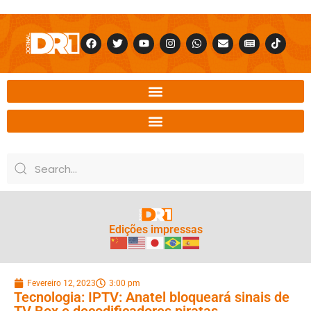
Edições impressas
Fevereiro 12, 2023
3:00 pm
Tecnologia: IPTV: Anatel bloqueará sinais de
TV Box e decodificadores piratas