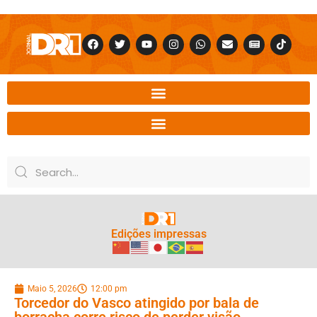
Edições impressas
Maio 5, 2026
12:00 pm
Torcedor do Vasco atingido por bala de
borracha corre risco de perder visão