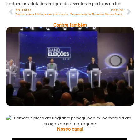
protocolos adotados em grandes eventos esportivos no Rio.
ANTERIOR
PRÓXIMO
Quando mães e filhos crescem juntos nos negócios com franquias
Ex-presidente do Flamengo Marcos Braz tem carro levado em assalto na Zona Norte do Rio
Confira também
Debate Eleições RJ: Segurança Pública Em
Foco, Paes Ausente E Críticas À Gestão
Atual
Homem É Preso Em Flagrante Perseguindo
Ex-Namorada Em Estação Do BRT Na
Taquara
Nosso canal