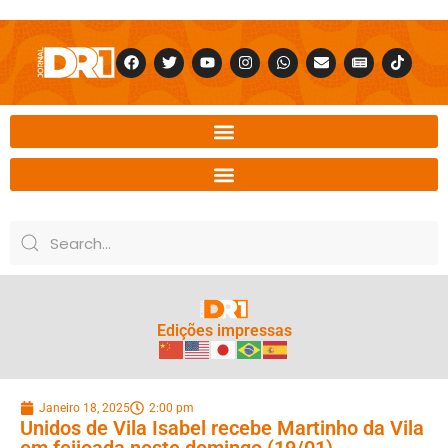
Edições impressas
Janeiro 18, 2025
2:00 pm
Unidos de Vila Isabel recebe Martinho da Vila
em feijoada neste domingo (19/01)