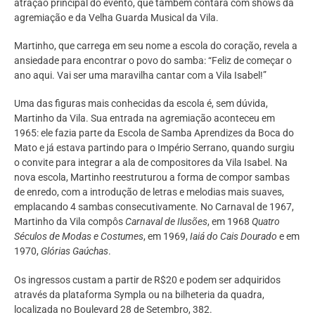
atração principal do evento, que também contará com shows da
agremiação e da Velha Guarda Musical da Vila.
Martinho, que carrega em seu nome a escola do coração, revela a
ansiedade para encontrar o povo do samba: “Feliz de começar o
ano aqui. Vai ser uma maravilha cantar com a Vila Isabel!”
Uma das figuras mais conhecidas da escola é, sem dúvida,
Martinho da Vila. Sua entrada na agremiação aconteceu em
1965: ele fazia parte da Escola de Samba Aprendizes da Boca do
Mato e já estava partindo para o Império Serrano, quando surgiu
o convite para integrar a ala de compositores da Vila Isabel. Na
nova escola, Martinho reestruturou a forma de compor sambas
de enredo, com a introdução de letras e melodias mais suaves,
emplacando 4 sambas consecutivamente. No Carnaval de 1967,
Martinho da Vila compôs
Carnaval de Ilusões
, em 1968
Quatro
Séculos de Modas e Costumes
, em 1969,
Iaiá do Cais Dourado
e em
1970,
Glórias Gaúchas
.
Os ingressos custam a partir de R$20 e podem ser adquiridos
através da plataforma Sympla ou na bilheteria da quadra,
localizada no Boulevard 28 de Setembro, 382.