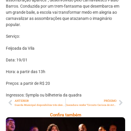
assombração aparece”, desenvolvido pelo carnavalesco Paulo
Barros. Conduzida por um trem-fantasma que desembarca em
um grande baile, a escola vai transformar medo em alegria ao
carnavalizar as assombrações que atazanam o imaginário
popular.
Serviço:
Feijoada da Vila
Data: 19/01
Hora: a partir das 13h
Preços: a partir de R$ 20
Ingressos: Sympla ou bilheteria da quadra
ANTERIOR
PRÓXIMO
Guarda Municipal disponibiliza três cães aposentados para adoção
Cascadura recebe “Circuito Carioca de Arte de Rua” com programação diversa e gratuita
Confira também