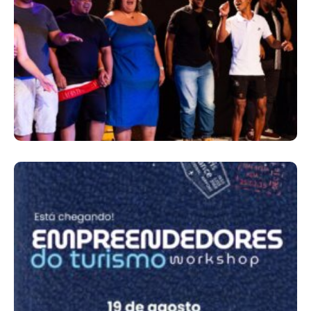
Grupo Código Abre 100 Vagas Gratuitas
Para Oficinas De Teatro, Canto E Balé Em
Japeri
Workshop Empreendedores Do Turismo
Promove Capacitação E Networking Em
Guapimirim