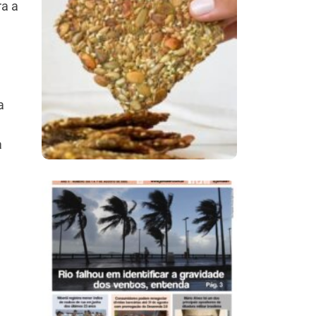
ra a
Comer Bem: Cracker
De Sementes
a
a
Ano X – Número 366
01 A 07 De Agosto De
2026