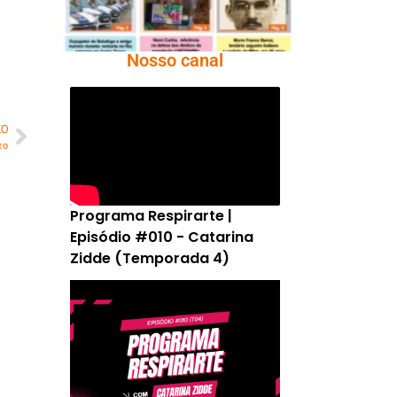
Nosso canal
MO
ro
Programa Respirarte |
Episódio #010 - Catarina
Zidde (Temporada 4)