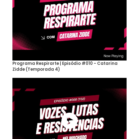
Now Playing
Programa Respirarte | Episódio #010 - Catarina
Zidde (Temporada 4)