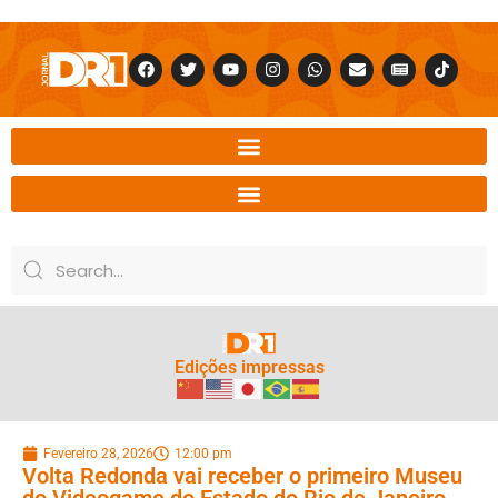
Edições impressas
Fevereiro 28, 2026
12:00 pm
Volta Redonda vai receber o primeiro Museu
do Videogame do Estado do Rio de Janeiro