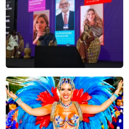
Longevidade, Inclusão E Futuro Marcam
Rio Innovation Week
Dani Sant’Anna É Confirmada Como Rainha
De Bateria Da Independentes De Olaria
Para O Carnaval 2027