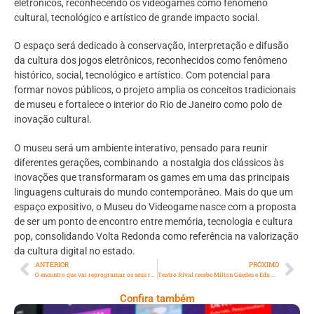
eletrônicos, reconhecendo os videogames como fenômeno
cultural, tecnológico e artístico de grande impacto social.
O espaço será dedicado à conservação, interpretação e difusão
da cultura dos jogos eletrônicos, reconhecidos como fenômeno
histórico, social, tecnológico e artístico. Com potencial para
formar novos públicos, o projeto amplia os conceitos tradicionais
de museu e fortalece o interior do Rio de Janeiro como polo de
inovação cultural.
O museu será um ambiente interativo, pensado para reunir
diferentes gerações, combinando a nostalgia dos clássicos às
inovações que transformaram os games em uma das principais
linguagens culturais do mundo contemporâneo. Mais do que um
espaço expositivo, o Museu do Videogame nasce com a proposta
de ser um ponto de encontro entre memória, tecnologia e cultura
pop, consolidando Volta Redonda como referência na valorização
da cultura digital no estado.
ANTERIOR
PRÓXIMO
O encontro que vai reprogramar os seus resultados!
Teatro Rival recebe Milton Guedes e Edu Krieger dias 06 e 07 de março
Confira também