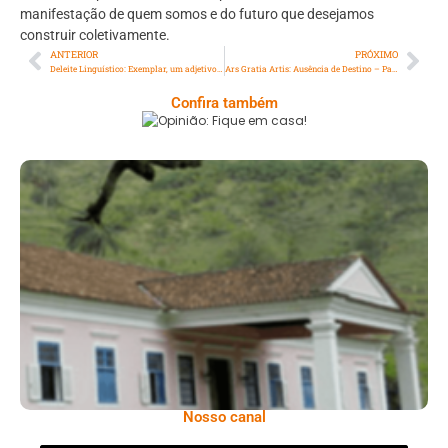
manifestação de quem somos e do futuro que desejamos
construir coletivamente.
ANTERIOR
PRÓXIMO
Deleite Linguístico: Exemplar, um adjetivo que está dando o que falar
Ars Gratia Artis: Ausência de Destino – Parte 2
Confira também
Opinião: Fique Em Casa!
Serra: Fazenda Santa Cecília – Um Legado
Histórico Repleto De Beleza
Nosso canal