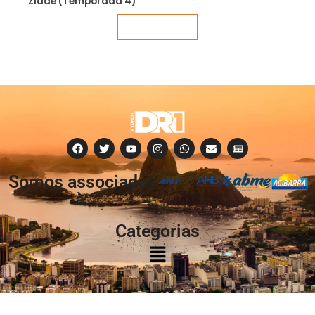
Zidde (Temporada 4)
Veja mais
Somos associados
à:
Categorias