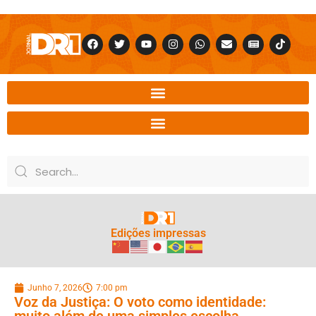
Edições impressas
Junho 7, 2026
7:00 pm
Voz da Justiça: O voto como identidade:
muito além de uma simples escolha